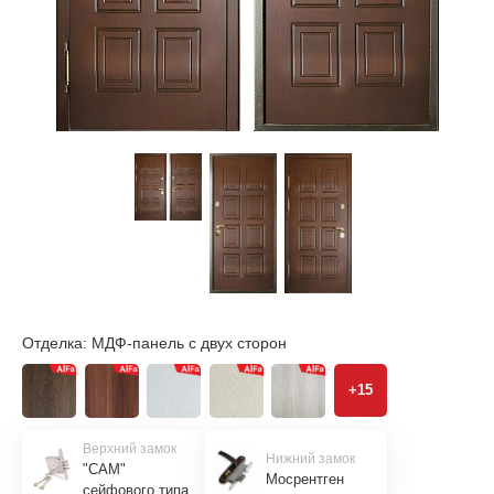
Отделка:
МДФ-панель с двух сторон
+15
Верхний замок
Нижний замок
"САМ"
Мосрентген
сейфового типа