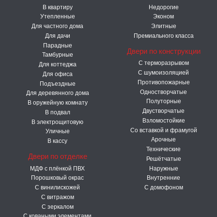
В квартиру
Недорогие
Утепленные
Эконом
Для частного дома
Элитные
Для дачи
Премиального класса
Парадные
Двери по конструкции
Тамбурные
C терморазрывом
Для коттеджа
С шумоизоляцией
Для офиса
Противопожарные
Подъездные
Одностворчатые
Для деревянного дома
Полуторные
В оружейную комнату
Двустворчатые
В подвал
Взломостойкие
В электрощитовую
Со вставкой и фрамугой
Уличные
Арочные
В кассу
Технические
Двери по отделке
Решётчатые
МДФ с плёнкой ПВХ
Наружные
Порошковый окрас
Внутренние
С винилискожей
С домофоном
С витражом
С зеркалом
С коваными элементами