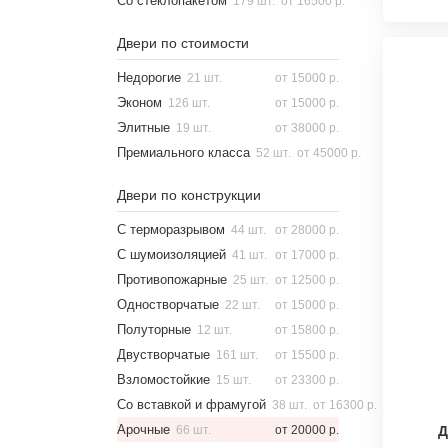
Со стеклопакетом
179 шт.
от 16500 р.
Двери по стоимости
Недорогие
21 шт.
от 15000 р.
Эконом
126 шт.
от 15000 р.
Элитные
19 шт.
от 38000 р.
Премиального класса
52 шт.
от 45000 р.
Двери по конструкции
C терморазрывом
44 шт.
от 28000 р.
С шумоизоляцией
41 шт.
от 17000 р.
Противопожарные
25 шт.
от 12500 р.
Одностворчатые
22 шт.
от 15000 р.
Полуторные
12 шт.
от 15800 р.
Двустворчатые
161 шт.
от 15500 р.
Взломостойкие
15 шт.
от 23300 р.
Со вставкой и фрамугой
38 шт.
от 16300 р.
Арочные
66 шт.
от 20000 р.
Д