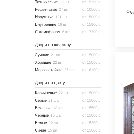
Технические
39 шт.
от 15200 р.
Решётчатые
27 шт.
от 10500 р.
Отд
Наружные
121 шт.
от 15000 р.
Внутренние
19 шт.
от 15900 р.
С домофоном
6 шт.
от 17300 р.
Двери по качеству
Лучшие
21 шт.
от 15000 р.
Хорошие
22 шт.
от 15000 р.
Морозостойкие
25 шт.
от 16100 р.
Двери по цвету
Коричневые
22 шт.
от 15000 р.
Серые
21 шт.
от 15000 р.
Бежевые
18 шт.
от 15500 р.
Чёрные
10 шт.
от 15000 р.
Белые
12 шт.
от 15200 р.
Синие
15 шт.
от 15600 р.