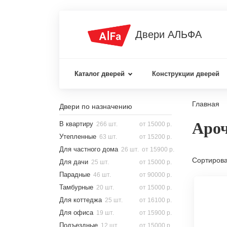
Двери АЛЬФА
Каталог дверей
Конструкции дверей
Главная
Двери по назначению
Ароч
В квартиру
266 шт.
от 15000 р.
Утепленные
63 шт.
от 15200 р.
Для частного дома
26 шт.
от 15900 р.
Сортирова
Для дачи
25 шт.
от 15000 р.
Парадные
46 шт.
от 90000 р.
Тамбурные
20 шт.
от 15000 р.
Для коттеджа
25 шт.
от 16100 р.
Для офиса
19 шт.
от 15900 р.
Подъездные
12 шт.
от 15000 р.