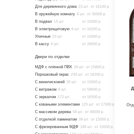
Для деревянного дома
23 шт.
от 16100 р.
В оружейную комнату
6 шт.
от 35000 р.
В подвал
15 шт.
от 15000 р.
В электрощитовую
6 шт.
от 16200 р.
Уличные
23 шт.
от 15000 р.
В кассу
6 шт.
от 28000 р.
Двери по отделке
МДФ с плёнкой ПВХ
39 шт.
от 15800 р.
Порошковый окрас
230 шт.
от 16200 р.
С винилискожей
30 шт.
от 15000 р.
Д
С витражом
8 шт.
от 59000 р.
С зеркалом
172 шт.
от 16500 р.
С коваными элементами
125 шт.
от 17000 р.
Отд
С массивом дерева
58 шт.
от 48000 р.
С отделкой ламинатом
39 шт.
от 15000 р.
С фрезерованным МДФ
186 шт.
от 15000 р.