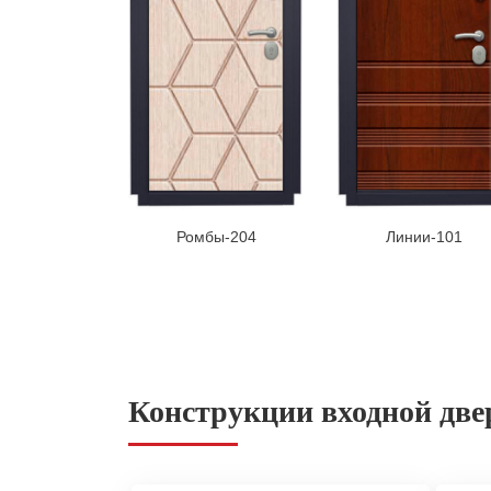
Ромбы-204
Линии-101
Конструкции входной две