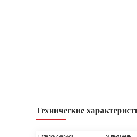
Технические характерист
Отделка снаружи
МДФ-панель