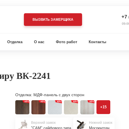
+7 
ВЫЗВАТЬ ЗАМЕРЩИКА
09:0
Отделка
О нас
Фото работ
Контакты
тиру ВК-2241
Отделка:
МДФ-панель с двух сторон
+15
Верхний замок
Нижний замок
"САМ" сейфового типа
Мосрентген