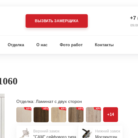
+7 
ВЫЗВАТЬ ЗАМЕРЩИКА
09:0
Отделка
О нас
Фото работ
Контакты
1060
Отделка:
Ламинат с двух сторон
+14
Верхний замок
Нижний замок
"САМ" сейфового типа
Мосрентген