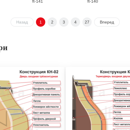
ft-141
ft-140
Назад
1
2
3
4
27
Вперед
ри