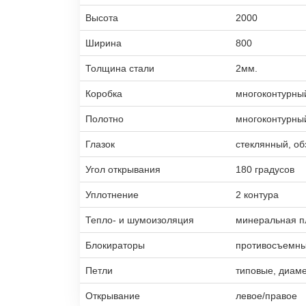
Высота
2000
Ширина
800
Толщина стали
2мм.
Коробка
многоконтурны
Полотно
многоконтурны
Глазок
стеклянный, об
Угол открывания
180 градусов
Уплотнение
2 контура
Тепло- и шумоизоляция
минеральная п
Блокираторы
противосъемны
Петли
типовые, диам
Открывание
левое/правое