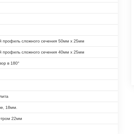
й профиль сложного сечения 50мм х 25мм
й профиль сложного сечения 40мм х 25мм
зор в 180°
лита
е, 18мм.
етром 22мм