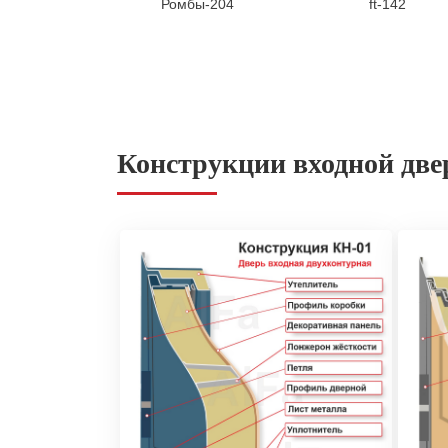
Ромбы-204
ft-142
Конструкции входной две