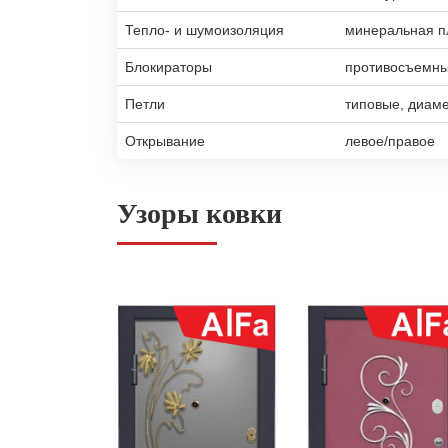
Тепло- и шумоизоляция
минеральная п
Блокираторы
противосъемны
Петли
типовые, диам
Открывание
левое/правое
Узоры ковки