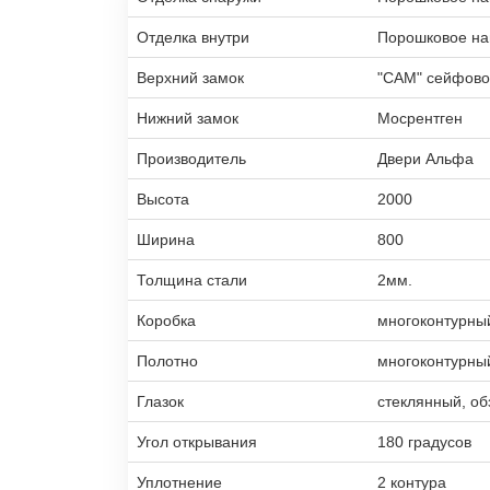
Отделка внутри
Порошковое н
Верхний замок
"САМ" сейфово
Нижний замок
Мосрентген
Производитель
Двери Альфа
Высота
2000
Ширина
800
Толщина стали
2мм.
Коробка
многоконтурны
Полотно
многоконтурны
Глазок
стеклянный, об
Угол открывания
180 градусов
Уплотнение
2 контура