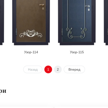
Узор-114
Узор-115
Назад
1
2
Вперед
ри