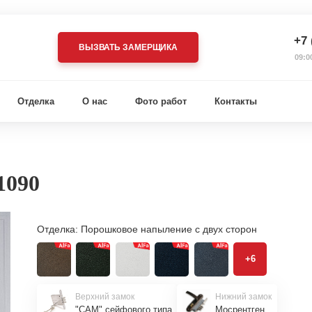
+7 
ВЫЗВАТЬ ЗАМЕРЩИКА
09:0
Отделка
О нас
Фото работ
Контакты
1090
Отделка:
Порошковое напыление с двух сторон
+6
Верхний замок
Нижний замок
"САМ" сейфового типа
Мосрентген