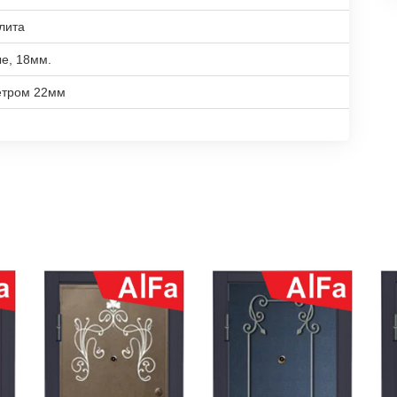
лита
е, 18мм.
етром 22мм