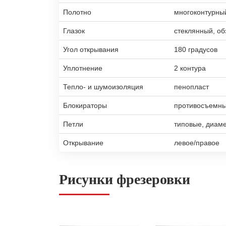
Полотно
многоконтурны
Глазок
стеклянный, об
Угол открывания
180 градусов
Уплотнение
2 контура
Тепло- и шумоизоляция
пенопласт
Блокираторы
противосъемны
Петли
типовые, диам
Открывание
левое/правое
Рисунки фрезеровки