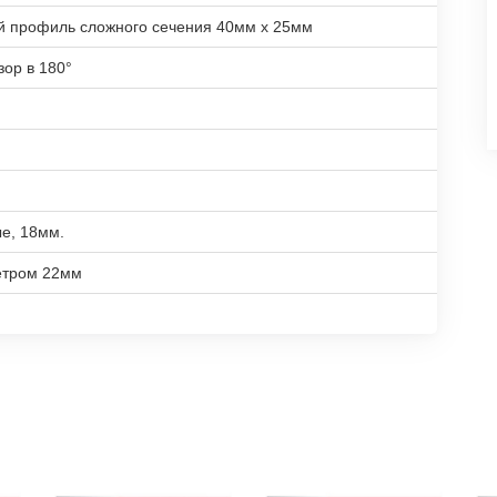
й профиль сложного сечения 40мм х 25мм
зор в 180°
е, 18мм.
етром 22мм