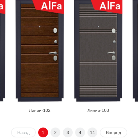
Линии-102
Линии-103
Назад
1
2
3
4
14
Вперед