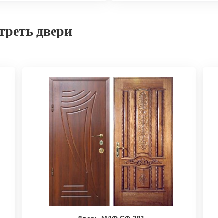
треть двери
Дверь МДФ СФ-381