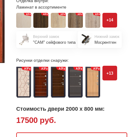
Отделка внутри:
Ламинат в ассортименте
+14
Верхний замок
Нижний замок
"САМ" сейфового типа
Мосрентген
Рисунки отделки снаружи:
+13
Стоимость двери 2000 х 800 мм:
17500 руб.