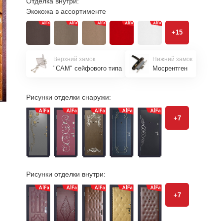
Отделка внутри:
Экокожа в ассортименте
+15
Верхний замок
Нижний замок
"САМ" сейфового типа
Мосрентген
Рисунки отделки снаружи:
+7
Рисунки отделки внутри:
+7