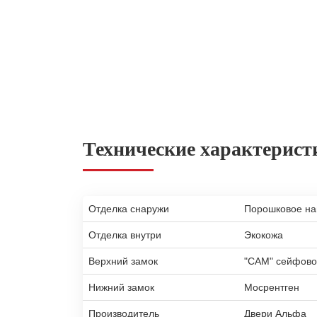
Технические характерист
Отделка снаружи
Порошковое н
Отделка внутри
Экокожа
Верхний замок
"САМ" сейфово
Нижний замок
Мосрентген
Производитель
Двери Альфа