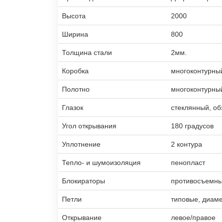
Высота
2000
Ширина
800
Толщина стали
2мм.
Коробка
многоконтурны
Полотно
многоконтурны
Глазок
стеклянный, об
Угол открывания
180 градусов
Уплотнение
2 контура
Тепло- и шумоизоляция
пенопласт
Блокираторы
противосъемны
Петли
типовые, диам
Открывание
левое/правое