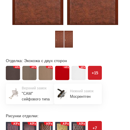
Отделка:
Экокожа с двух сторон
+15
Верхний замок
Нижний замок
"САМ"
Мосрентген
сейфового типа
Рисунки отделки:
+7