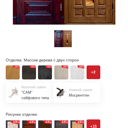
Отделка:
Массив дерева с двух сторон
+2
Верхний замок
Нижний замок
"САМ"
Мосрентген
сейфового типа
Рисунки отделки:
+15