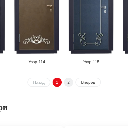
Узор-114
Узор-115
Назад
1
2
Вперед
ри