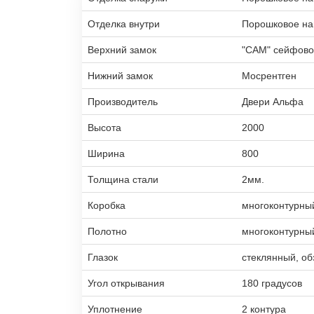
Отделка внутри
Порошковое н
Верхний замок
"САМ" сейфово
Нижний замок
Мосрентген
Производитель
Двери Альфа
Высота
2000
Ширина
800
Толщина стали
2мм.
Коробка
многоконтурны
Полотно
многоконтурны
Глазок
стеклянный, об
Угол открывания
180 градусов
Уплотнение
2 контура