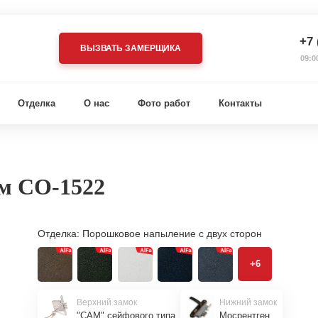
+7 
ВЫЗВАТЬ ЗАМЕРЩИКА
09:0
Отделка
О нас
Фото работ
Контакты
ом СО-1522
Отделка:
Порошковое напыление с двух сторон
+6
Верхний замок
Нижний замок
"САМ" сейфового типа
Мосрентген