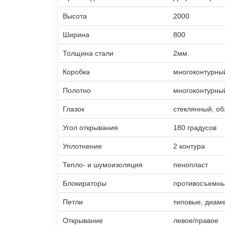
Высота
2000
Ширина
800
Толщина стали
2мм.
Коробка
многоконтурны
Полотно
многоконтурны
Глазок
стеклянный, об
Угол открывания
180 градусов
Уплотнение
2 контура
Тепло- и шумоизоляция
пенопласт
Блокираторы
противосъемны
Петли
типовые, диам
Открывание
левое/правое