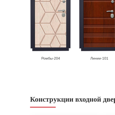
Ромбы-204
Линии-101
Конструкции входной две