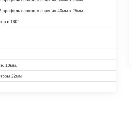
й профиль сложного сечения 40мм х 25мм
зор в 180°
е, 18мм.
етром 22мм