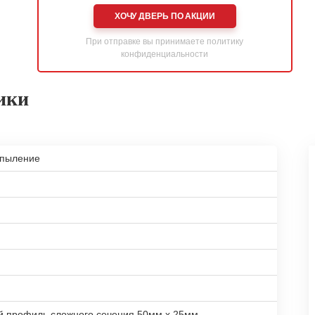
ХОЧУ ДВЕРЬ ПО АКЦИИ
При отправке вы принимаете
политику
конфиденциальности
ики
апыление
й профиль сложного сечения 50мм х 25мм