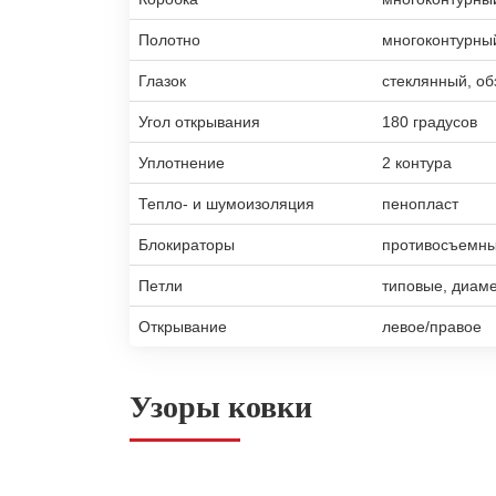
Полотно
многоконтурны
Глазок
стеклянный, об
Угол открывания
180 градусов
Уплотнение
2 контура
Тепло- и шумоизоляция
пенопласт
Блокираторы
противосъемны
Петли
типовые, диам
Открывание
левое/правое
Узоры ковки